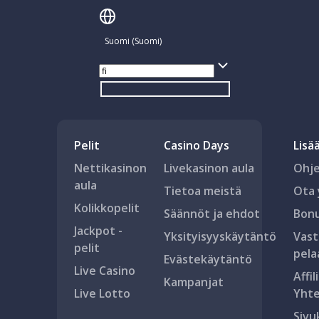
Suomi (Suomi)
Pelit
Casino Days
Lisä
Nettikasinon
Livekasinon aula
Ohje
aula
Tietoa meistä
Ota 
Kolikkopelit
Säännöt ja ehdot
Bon
Jackpot -
Yksityisyyskäytäntö
Vast
pelit
pela
Evästekäytäntö
Live Casino
Affil
Kampanjat
Live Lotto
Yhte
Sivu