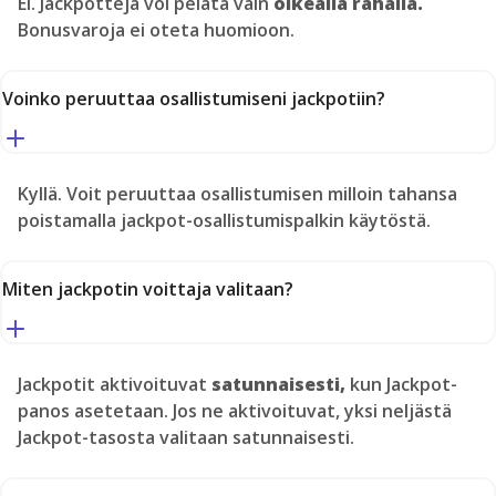
Ei. Jackpotteja voi pelata vain
oikealla rahalla.
Bonusvaroja ei oteta huomioon.
Voinko peruuttaa osallistumiseni jackpotiin?
Kyllä. Voit peruuttaa osallistumisen milloin tahansa
poistamalla jackpot-osallistumispalkin käytöstä.
Miten jackpotin voittaja valitaan?
Jackpotit aktivoituvat
satunnaisesti,
kun Jackpot-
panos asetetaan. Jos ne aktivoituvat, yksi neljästä
Jackpot-tasosta valitaan satunnaisesti.