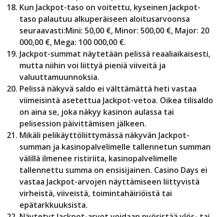
Kun Jackpot-taso on voitettu, kyseinen Jackpot-
taso palautuu alkuperäiseen aloitusarvoonsa
seuraavasti:Mini: 50,00 €, Minor: 500,00 €, Major: 20
000,00 €, Mega: 100 000,00 €.
Jackpot-summat näytetään pelissä reaaliaikaisesti,
mutta niihin voi liittyä pieniä viiveitä ja
valuuttamuunnoksia.
Pelissä näkyvä saldo ei välttämättä heti vastaa
viimeisintä asetettua Jackpot-vetoa. Oikea tilisaldo
on aina se, joka näkyy kasinon aulassa tai
pelisession päivittämisen jälkeen.
Mikäli pelikäyttöliittymässä näkyvän Jackpot-
summan ja kasinopalvelimelle tallennetun summan
välillä ilmenee ristiriita, kasinopalvelimelle
tallennettu summa on ensisijainen. Casino Days ei
vastaa Jackpot-arvojen näyttämiseen liittyvistä
virheistä, viiveistä, toimintahäiriöistä tai
epätarkkuuksista.
Näytetyt Jackpot-arvot voidaan pyöristää ylös- tai