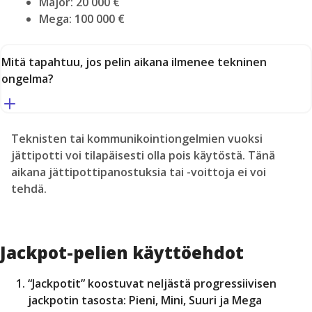
Major: 20 000 €
Mega: 100 000 €
Mitä tapahtuu, jos pelin aikana ilmenee tekninen
ongelma?
Teknisten tai kommunikointiongelmien vuoksi
jättipotti voi tilapäisesti olla pois käytöstä. Tänä
aikana jättipottipanostuksia tai -voittoja ei voi
tehdä.
Jackpot-pelien käyttöehdot
“Jackpotit” koostuvat neljästä progressiivisen
jackpotin tasosta: Pieni, Mini, Suuri ja Mega