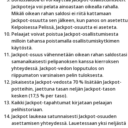
Jackpoteja voi pelata ainoastaan oikealla rahalla.
Mikäli oikean rahan saldosi ei riitä kattamaan
Jackpot-osuutta sen jälkeen, kun panos on asetettu
Kelpoisessa Pelissä, Jackpot-osuutta ei aseteta.
Pelaajat voivat poistua Jackpot-osallistumisesta
milloin tahansa poistamalla osallistumiskytkimen
käytöstä.
Jackpot-osuus vähennetään oikean rahan saldostasi
samanaikaisesti pelipanoksen kanssa kierroksen
yhteydessä. Jackpot-vedon lopputulos on
riippumaton varsinaisen pelin tuloksesta.
Jokaisesta Jackpot-vedosta 70 % lisätään Jackpot-
potteihin, jaettuna tasan neljän Jackpot-tason
kesken (17,5 % per taso).
Kaikki Jackpot-tapahtumat kirjataan pelaajan
pelihistoriaan.
Jackpot laukeaa satunnaisesti Jackpot-osuuden
asettamisen yhteydessä. Lauetessaan yksi neljästä