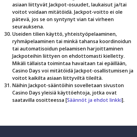
asiaan liittyvät Jackpot-osuudet, laukaisut ja/tai
voitot voidaan mitätöidä. Jackpot-voitto ei ole
pätevä, jos se on syntynyt vian tai virheen
seurauksena.
Useiden tilien käyttö, yhteistyöpelaaminen,
ryhmäpelaaminen tai minkä tahansa koordinoidun
tai automatisoidun pelaamisen harjoittaminen
Jackpoteihin liittyen on ehdottomasti kielletty.
Mikäli tällaista toimintaa havaitaan tai epäillään,
Casino Days voi mitätöidä Jackpot-osallistumisen ja
voitot kaikilta asiaan liittyviltä tileiltä.
Näihin Jackpot-sääntöihin sovelletaan sivuston
Casino Days yleisiä käyttöehtoja, jotka ovat
saatavilla osoitteessa [
Säännöt ja ehdot linkki
].