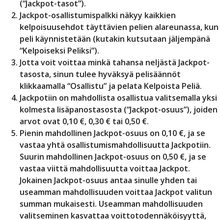
(“Jackpot-tasot”).
Jackpot-osallistumispalkki näkyy kaikkien
kelpoisuusehdot täyttävien pelien alareunassa, kun
peli käynnistetään (kutakin kutsutaan jäljempänä
“Kelpoiseksi Peliksi”).
Jotta voit voittaa minkä tahansa neljästä Jackpot-
tasosta, sinun tulee hyväksyä pelisäännöt
klikkaamalla “Osallistu” ja pelata Kelpoista Peliä.
Jackpotiin on mahdollista osallistua valitsemalla yksi
kolmesta lisäpanostasosta (“Jackpot-osuus”), joiden
arvot ovat 0,10 €, 0,30 € tai 0,50 €.
Pienin mahdollinen Jackpot-osuus on 0,10 €, ja se
vastaa yhtä osallistumismahdollisuutta Jackpotiin.
Suurin mahdollinen Jackpot-osuus on 0,50 €, ja se
vastaa viittä mahdollisuutta voittaa Jackpot.
Jokainen Jackpot-osuus antaa sinulle yhden tai
useamman mahdollisuuden voittaa Jackpot valitun
summan mukaisesti. Useamman mahdollisuuden
valitseminen kasvattaa voittotodennäköisyyttä,