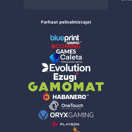
Parhaat pelivalmistajat