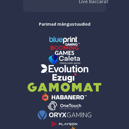
Live Baccarat
Parimad mängustuudiod