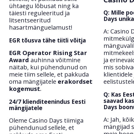
ühtaegu lõbusat ning ka
Q: Mille p
täiesti reguleeritud ja
Days unika
litsentseeritud
hasartmänguelamust!
A: Casino 
mitmekülg
EGR tõusva tähe tiitli võitja
mänguvali
EGR Operator Rising Star
mitmekeels
Award
auhinna võitmine
ja erinevai
näitab, kui pühendunud on
mis sobiva
meie tiim sellele, et pakkuda
klientidele
oma mängijatele
erakordset
eelistustel
kogemust
.
Q: Kas Ees
saavad ka
24/7 klienditeenindus Eesti
Days boon
mängijatele
A: Jah, kõik
Oleme Casino Days tiimiga
mängijad 
pühendunud sellele, et
meie boon