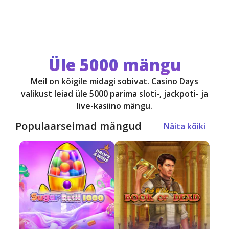
Üle 5000 mängu
Meil on kõigile midagi sobivat. Casino Days
valikust leiad üle 5000 parima sloti-, jackpoti- ja
live-kasiino mängu.
Populaarseimad mängud
Näita kõiki