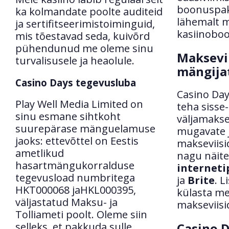
boonuspa
ka kolmandate poolte auditeid
lähemalt 
ja sertifitseerimistoiminguid,
kasiinoboo
mis tõestavad seda, kuivõrd
pühendunud me oleme sinu
Maksevii
turvalisusele ja heaolule.
mängija
Casino Days tegevusluba
Casino Day
Play Well Media Limited on
teha sisse-
sinu esmane sihtkoht
väljamaks
suurepärase mänguelamuse
mugavate j
jaoks: ettevõttel on Eestis
makseviisi
ametlikud
nagu näit
hasartmängukorralduse
internet
tegevusload numbritega
ja
Brite
. L
HKT000068 jaHKL000395,
külasta me
väljastatud Maksu- ja
makseviisi
Tolliameti poolt. Oleme siin
Casino 
selleks, et pakkuda sulle