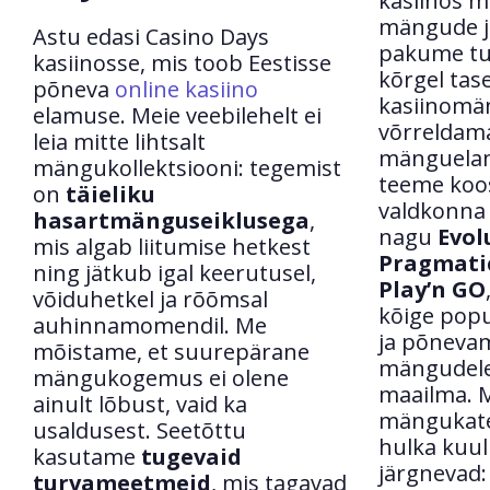
kasiinos m
mängude j
Astu edasi Casino Days
pakume tu
kasiinosse, mis toob Eestisse
kõrgel tas
põneva
online kasiino
kasiinomä
elamuse. Meie veebilehelt ei
võrreldam
leia mitte lihtsalt
mänguela
mängukollektsiooni: tegemist
teeme koo
on
täieliku
valdkonna
hasartmänguseiklusega
,
nagu
Evol
mis algab liitumise hetkest
Pragmatic
ning jätkub igal keerutusel,
Play’n GO
võiduhetkel ja rõõmsal
kõige pop
auhinnamomendil. Me
ja põneva
mõistame, et suurepärane
mängudele
mängukogemus ei olene
maailma. 
ainult lõbust, vaid ka
mängukate
usaldusest. Seetõttu
hulka kuu
kasutame
tugevaid
järgnevad:
turvameetmeid
, mis tagavad