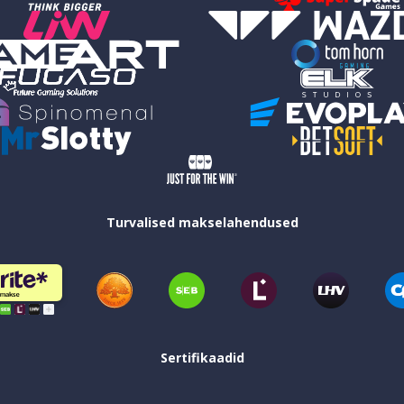
Turvalised makselahendused
Sertifikaadid