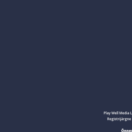
Play Well Media 
Registrijärgne 
Õnnem