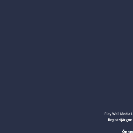
Play Well Media 
Registrijärgne 
Õnnem