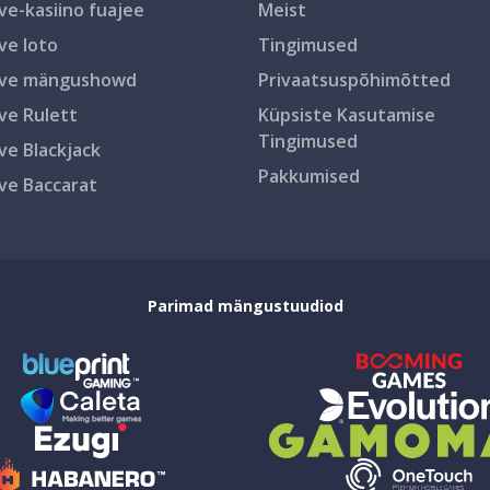
ive-kasiino fuajee
Meist
ive loto
Tingimused
ive mängushowd
Privaatsuspõhimõtted
ive Rulett
Küpsiste Kasutamise
Tingimused
ive Blackjack
Pakkumised
ive Baccarat
Parimad mängustuudiod