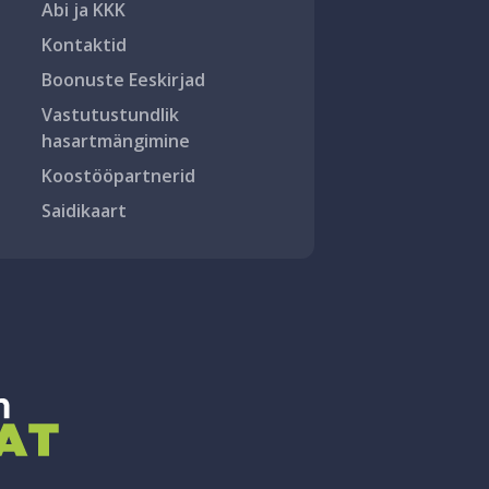
Abi ja KKK
Kontaktid
Boonuste Eeskirjad
Vastutustundlik
hasartmängimine
Koostööpartnerid
Saidikaart