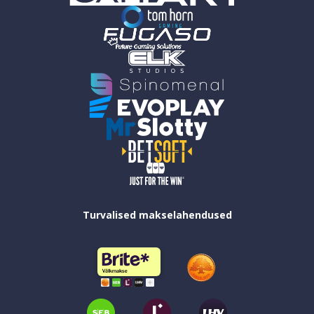
Turvalised makselahendused