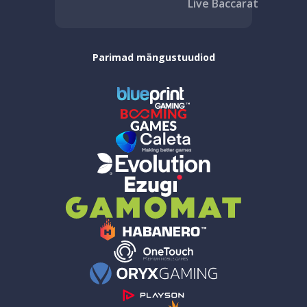
Live Baccarat
Parimad mängustuudiod