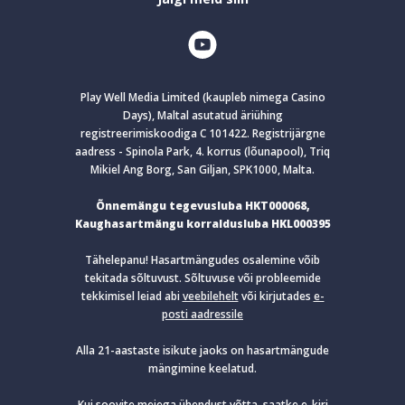
Play Well Media Limited (kaupleb nimega Casino
Days), Maltal asutatud äriühing
registreerimiskoodiga C 101422. Registrijärgne
aadress - Spinola Park, 4. korrus (lõunapool), Triq
Mikiel Ang Borg, San Giljan, SPK1000, Malta.
Õnnemängu tegevusluba HKT000068,
Kaughasartmängu korraldusluba HKL000395
Tähelepanu! Hasartmängudes osalemine võib
tekitada sõltuvust. Sõltuvuse või probleemide
tekkimisel leiad abi
veebilehelt
või kirjutades
e-
posti aadressile
Alla 21-aastaste isikute jaoks on hasartmängude
mängimine keelatud.
Kui soovite meiega ühendust võtta, saatke e-kiri