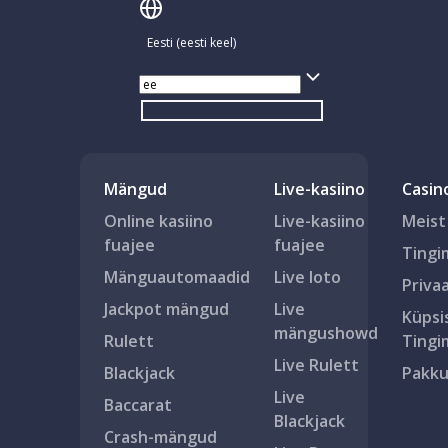
Eesti (eesti keel)
Mängud
Live-kasiino
Casin
Online kasiino
Live-kasiino
Meist
fuajee
fuajee
Tingi
Mänguautomaadid
Live loto
Priva
Jackpot mängud
Live
Küpsi
mängushowd
Rulett
Tingi
Live Rulett
Blackjack
Pakk
Live
Baccarat
Blackjack
Crash-mängud