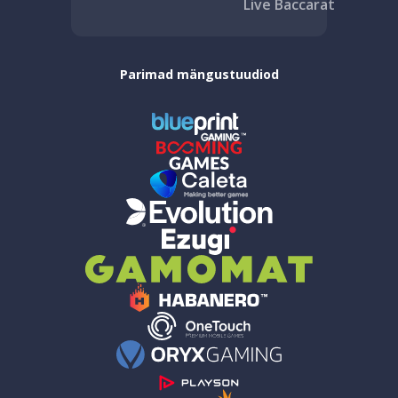
Live Baccarat
Parimad mängustuudiod