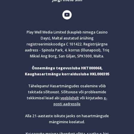
Play Well Media Limited (kaupleb nimega Casino
Days), Maltal asutatud äriühing
registreerimiskoodiga C 101422. Registrijärgne
aadress - Spinola Park, 4. korrus (lõunapool), Triq
Mikiel Ang Borg, San Giljan, SPK1000, Malta.
Õnnemängu tegevusluba HKT000068,
Kaughasartmängu korraldusluba HKL000395
Tähelepanu! Hasartmängudes osalemine võib
tekitada sõltuvust. Sõltuvuse või probleemide
tekkimisel leiad abi
veebilehelt
või kirjutades
e-
posti aadressile
Alla 21-aastaste isikute jaoks on hasartmängude
mängimine keelatud.
Kui soovite meiega ühendust võtta, saatke e-kiri