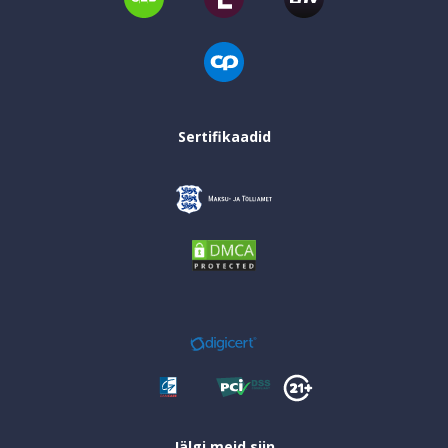
Sertifikaadid
Jälgi meid siin