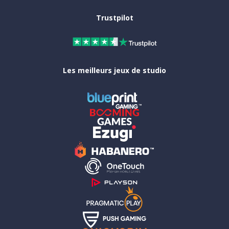
Trustpilot
Les meilleurs jeux de studio