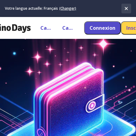
Votre langue actuelle: Français
(Changer)
Casino
Casino en direct
Connexion
Insc