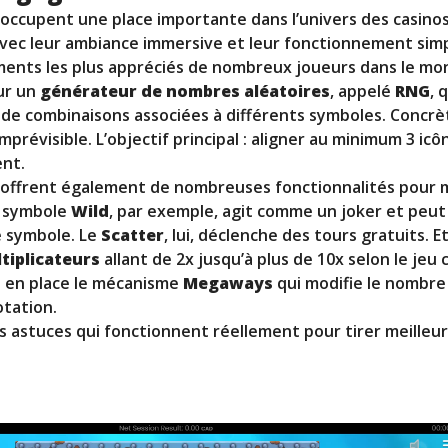
occupent une place importante dans l’univers des casinos
Avec leur ambiance immersive et leur fonctionnement simpl
ements les plus appréciés de nombreux joueurs dans le mo
ur un
générateur de nombres aléatoires
, appelé
RNG
, 
 de combinaisons associées à différents symboles. Concrè
prévisible. L’objectif principal : aligner au minimum 3 ic
ent.
 offrent également de nombreuses fonctionnalités pour 
e symbole
Wild
, par exemple, agit comme un joker et peu
e symbole. Le
Scatter
, lui, déclenche des tours gratuits. 
tiplicateurs
allant de 2x jusqu’à plus de 10x selon le jeu 
s en place le mécanisme
Megaways
qui modifie le nombre
otation.
 des astuces qui fonctionnent réellement pour tirer meilleu