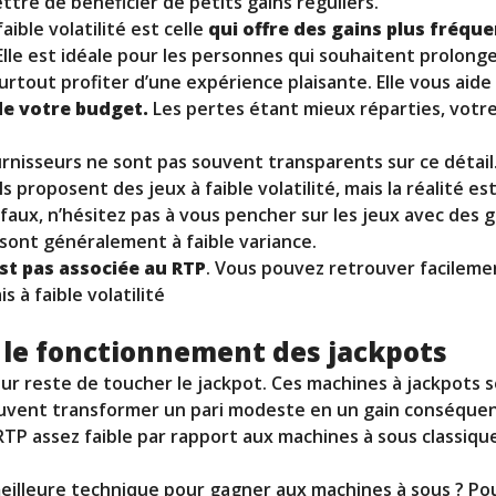
tre de bénéficier de petits gains réguliers.
aible volatilité est celle
qui offre des gains plus fréq
le est idéale pour les personnes qui souhaitent prolonger 
urtout profiter d’une expérience plaisante. Elle vous aide 
de votre budget.
Les pertes étant mieux réparties, votre
fournisseurs ne sont pas souvent transparents sur ce détai
ils proposent des jeux à faible volatilité, mais la réalité e
u faux, n’hésitez pas à vous pencher sur les jeux avec des
s sont généralement à faible variance.
’est pas associée au RTP
. Vous pouvez retrouver facileme
s à faible volatilité
le fonctionnement des jackpots
ur reste de toucher le jackpot. Ces machines à jackpots s
euvent transformer un pari modeste en un gain conséquent
TP assez faible par rapport aux machines à sous classiques
 meilleure technique pour gagner aux machines à sous ? Po