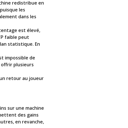
chine redistribue en
 puisque les
alement dans les
centage est élevé,
TP faible peut
lan statistique. En
est impossible de
offrir plusieurs
 un retour au joueur
ains sur une machine
mettent des gains
autres, en revanche,