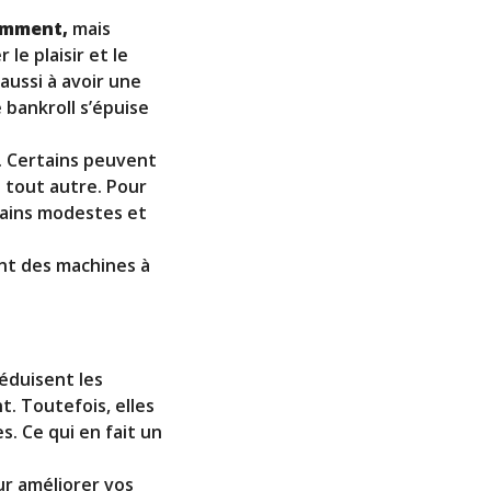
uemment,
mais
le plaisir et le
aussi à avoir une
 bankroll s’épuise
l. Certains peuvent
st tout autre. Pour
 gains modestes et
nt des machines à
éduisent les
. Toutefois, elles
. Ce qui en fait un
ur améliorer vos