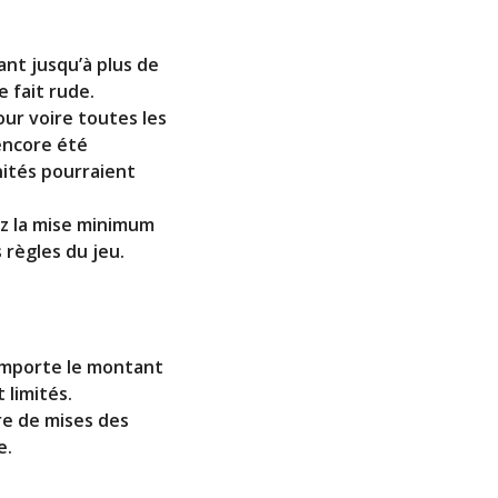
ant jusqu’à plus de
e fait rude.
jour voire toutes les
encore été
nités pourraient
ez la mise minimum
 règles du jeu.
.
 importe le montant
 limités.
re de mises des
re.