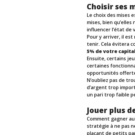
Choisir ses 
Le choix des mises e
mises, bien qu’elles
influencer l’état de
Pour y arriver, il e
tenir. Cela évitera 
5% de votre capital
Ensuite, certains je
certaines fonctionnal
opportunités offertes
N’oubliez pas de tro
d’argent trop import
un pari trop faible p
Jouer plus d
Comment gagner a
stratégie à ne pas n
plaçant de petits pa