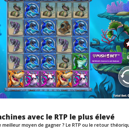
chines avec le RTP le plus élevé
le meilleur moyen de gagner ? Le RTP ou le retour théoriqu