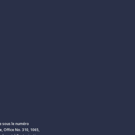
re sous le numéro
e, Office No. 310, 1065,