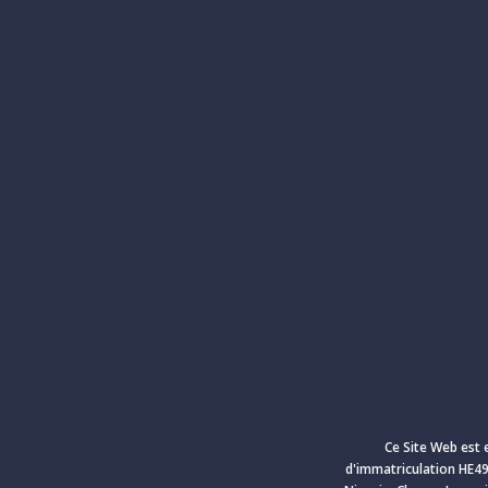
Ce Site Web est 
d'immatriculation HE490