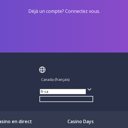
Déjà un compte? Connectez vous.
Canada (français)
asino en direct
Casino Days