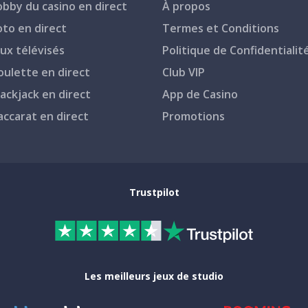
obby du casino en direct
À propos
oto en direct
Termes et Conditions
eux télévisés
Politique de Confidentialit
oulette en direct
Club VIP
lackjack en direct
App de Casino
accarat en direct
Promotions
Trustpilot
Les meilleurs jeux de studio