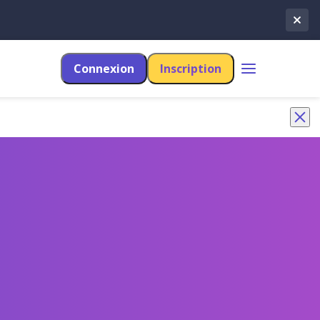
Connexion
Inscription