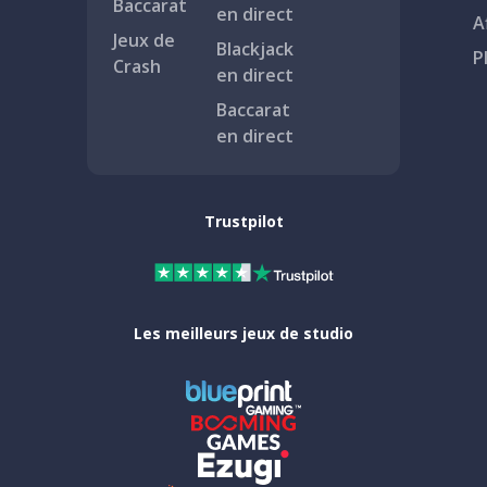
Baccarat
en direct
A
Jeux de
Blackjack
P
Crash
en direct
Baccarat
en direct
Trustpilot
Les meilleurs jeux de studio