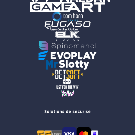
Solutions de sécurisé