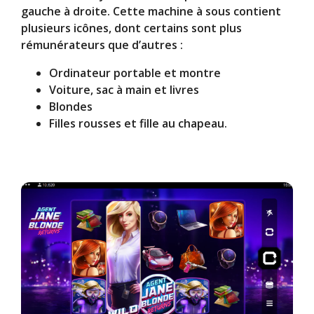
gauche à droite. Cette machine à sous contient
plusieurs icônes, dont certains sont plus
rémunérateurs que d’autres :
Ordinateur portable et montre
Voiture, sac à main et livres
Blondes
Filles rousses et fille au chapeau.