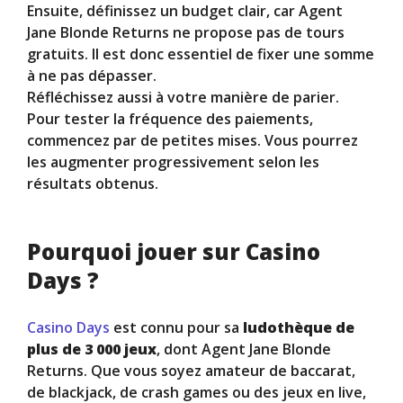
Ensuite, définissez un budget clair, car Agent
Jane Blonde Returns ne propose pas de tours
gratuits. Il est donc essentiel de fixer une somme
à ne pas dépasser.
Réfléchissez aussi à votre manière de parier.
Pour tester la fréquence des paiements,
commencez par de petites mises. Vous pourrez
les augmenter progressivement selon les
résultats obtenus.
Pourquoi jouer sur Casino
Days ?
Casino Days
est connu pour sa
ludothèque de
plus de 3 000 jeux
, dont Agent Jane Blonde
Returns. Que vous soyez amateur de baccarat,
de blackjack, de crash games ou des jeux en live,