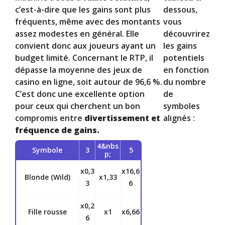
c’est-à-dire que les gains sont plus
dessous,
fréquents, même avec des montants
vous
assez modestes en général. Elle
découvrirez
convient donc aux joueurs ayant un
les gains
budget limité. Concernant le RTP, il
potentiels
dépasse la moyenne des jeux de
en fonction
casino en ligne, soit autour de 96,6 %.
du nombre
C’est donc une excellente option
de
pour ceux qui cherchent un bon
symboles
compromis entre
divertissement et
alignés :
fréquence de gains.
4&nbs
Symbole
3
5
p;
x0,3
x16,6
Blonde (Wild)
x1,33
3
6
x0,2
Fille rousse
x1
x6,66
6