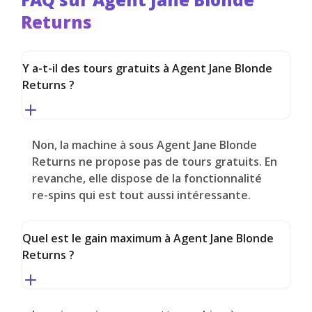
Returns
Y a-t-il des tours gratuits à Agent Jane Blonde
Returns ?
Non, la machine à sous Agent Jane Blonde
Returns ne propose pas de tours gratuits. En
revanche, elle dispose de la fonctionnalité
re-spins qui est tout aussi intéressante.
Quel est le gain maximum à Agent Jane Blonde
Returns ?