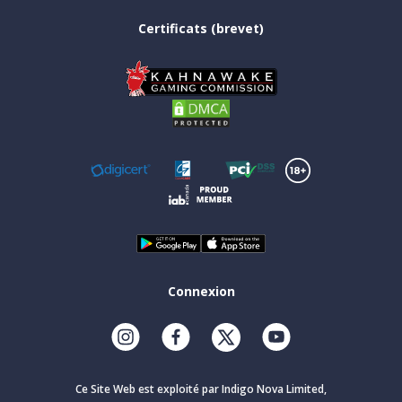
Certificats (brevet)
Connexion
Ce Site Web est exploité par Indigo Nova Limited,