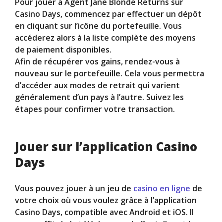
Pour jouer à Agent Jane Blonde Returns sur
Casino Days, commencez par effectuer un dépôt
en cliquant sur l’icône du portefeuille. Vous
accéderez alors à la liste complète des moyens
de paiement disponibles.
Afin de récupérer vos gains, rendez-vous à
nouveau sur le portefeuille. Cela vous permettra
d’accéder aux modes de retrait qui varient
généralement d’un pays à l’autre. Suivez les
étapes pour confirmer votre transaction.
Jouer sur l’application Casino
Days
Vous pouvez jouer à un jeu de
casino en ligne
de
votre choix où vous voulez grâce à l’application
Casino Days, compatible avec Android et iOS. Il