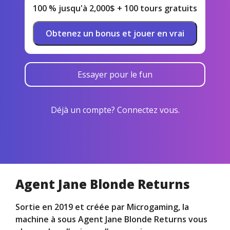
100 % jusqu'à 2,000$ + 100 tours gratuits
Obtenez un bonus et jouer en vrai
Essayer pour le fun
Déjà un compte? Connectez vous.
Agent Jane Blonde Returns
Sortie en 2019 et créée par Microgaming, la
machine à sous Agent Jane Blonde Returns vous