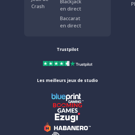
Blackjack
P
Crash
en direct
Baccarat
en direct
Trustpilot
Les meilleurs jeux de studio