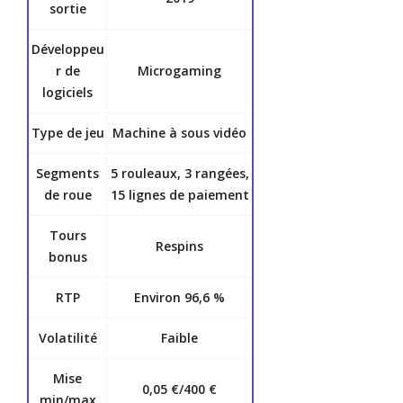
sortie
Développeu
r de
Microgaming
logiciels
Type de jeu
Machine à sous vidéo
Segments
5 rouleaux, 3 rangées,
de roue
15 lignes de paiement
Tours
Respins
bonus
RTP
Environ 96,6 %
Volatilité
Faible
Mise
0,05 €/400 €
min/max