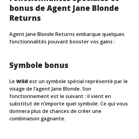
bonus de Agent Jane Blonde
Returns
Agent Jane Blonde Returns embarque quelques
fonctionnalités pouvant booster vos gains :
Symbole bonus
Le
Wild
est un symbole spécial représenté par le
visage de l’agent Jane Blonde. Son
fonctionnement est le suivant : il vient en
substitut de n’importe quel symbole. Ce qui vous
donnera plus de chances de créer une
combinaison gagnante.