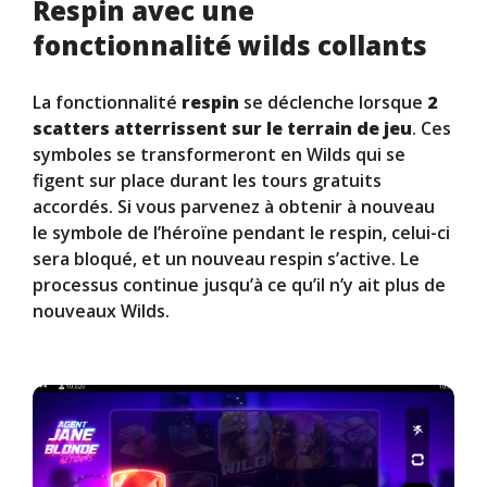
Respin avec une
fonctionnalité wilds collants
La fonctionnalité
respin
se déclenche lorsque
2
scatters atterrissent sur le terrain de jeu
. Ces
symboles se transformeront en Wilds qui se
figent sur place durant les tours gratuits
accordés. Si vous parvenez à obtenir à nouveau
le symbole de l’héroïne pendant le respin, celui-ci
sera bloqué, et un nouveau respin s’active. Le
processus continue jusqu’à ce qu’il n’y ait plus de
nouveaux Wilds.