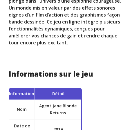
plonge dans l’univers d’une espionne courageuse.
Un monde mis en valeur par des effets sonores
dignes d’un film d’action et des graphismes façon
bande dessinée. Ce jeu en ligne intègre plusieurs
fonctionnalités dynamiques, conçues pour
améliorer vos chances de gain et rendre chaque
tour encore plus excitant.
Informations sur le jeu
Information
Détail
Agent Jane Blonde
Nom
Returns
Date de
2019