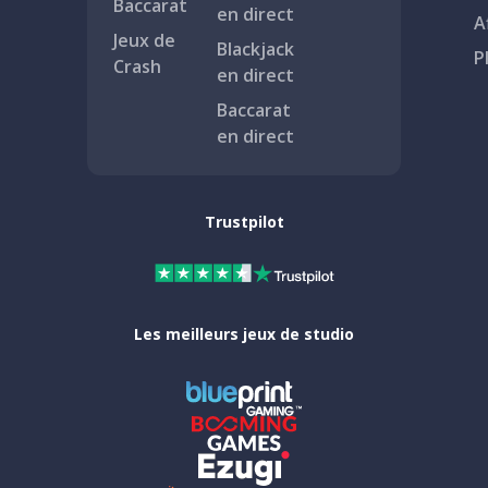
Baccarat
en direct
A
Jeux de
Blackjack
P
Crash
en direct
Baccarat
en direct
Trustpilot
Les meilleurs jeux de studio