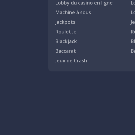
Lobby du casino en ligne
L
Machine à sous
L
Jackpots
J
Roulette
R
Blackjack
B
Baccarat
B
Jeux de Crash