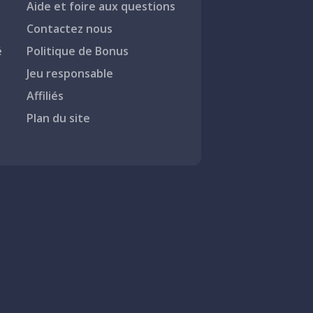
Aide et foire aux questions
Contactez nous
é
Politique de Bonus
Jeu responsable
Affiliés
Plan du site