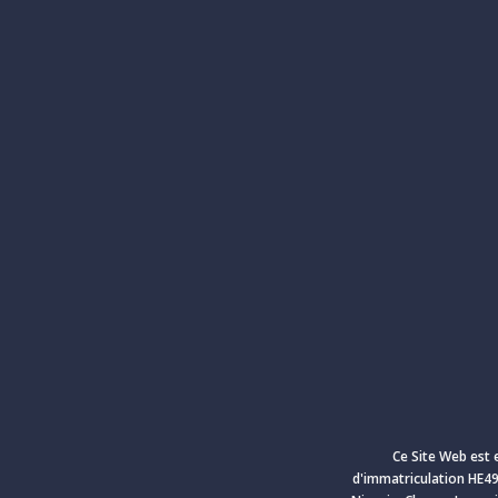
Ce Site Web est 
d'immatriculation HE490