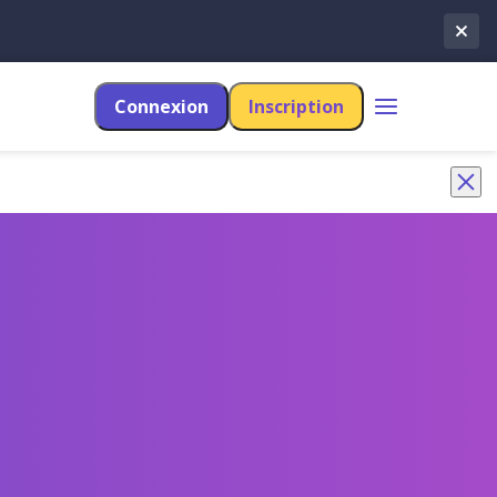
Connexion
Inscription