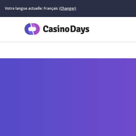
Votre langue actuelle: Français
(Changer)