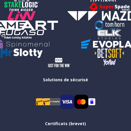
Solutions de sécurisé
Certificats (brevet)