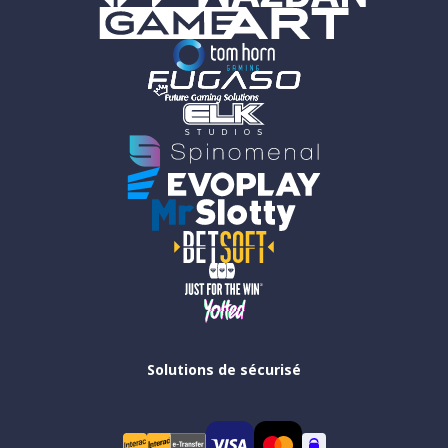
Solutions de sécurisé