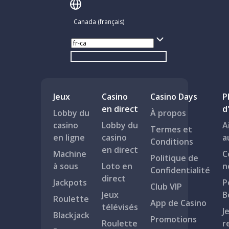
Canada (français)
Jeux
Casino
Casino Days
P
en direct
d
Lobby du
À propos
casino
Lobby du
A
Termes et
en ligne
casino
a
Conditions
en direct
Machine
C
Politique de
à sous
Loto en
n
Confidentialité
direct
Jackpots
P
Club VIP
Jeux
B
Roulette
App de Casino
télévisés
J
Blackjack
Promotions
Roulette
r