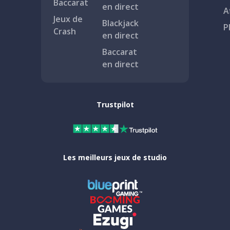
Baccarat
en direct
A
Jeux de
Blackjack
P
Crash
en direct
Baccarat
en direct
Trustpilot
Les meilleurs jeux de studio