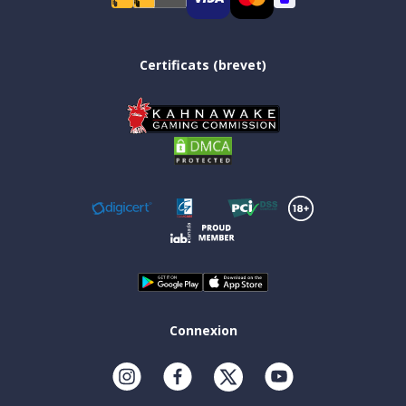
Certificats (brevet)
Connexion