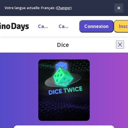
Votre langue actuelle: Français
(Changer)
Casino
Casino en direct
Connexion
Insc
Dice