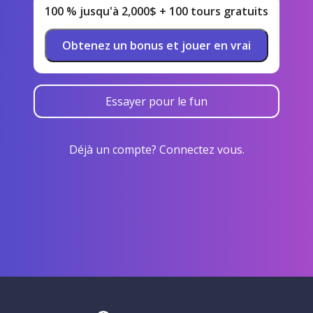
100 % jusqu'à 2,000$ + 100 tours gratuits
Obtenez un bonus et jouer en vrai
Essayer pour le fun
Déjà un compte? Connectez vous.