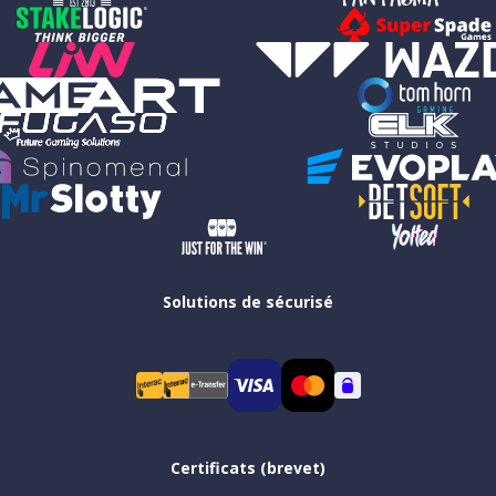
Solutions de sécurisé
Certificats (brevet)