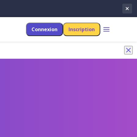
Connexion
Inscription