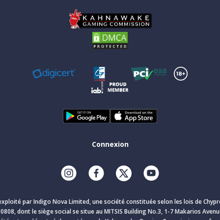
Connexion
exploité par Indigo Nova Limited, une société constituée selon les lois de Chyp
808, dont le siège social se situe au MITSIS Building No.3, 1-7 Makarios Avenu