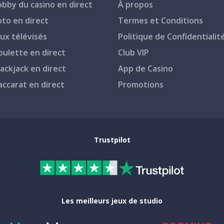
obby du casino en direct
À propos
oto en direct
Termes et Conditions
eux télévisés
Politique de Confidentialit
oulette en direct
Club VIP
lackjack en direct
App de Casino
accarat en direct
Promotions
Trustpilot
Les meilleurs jeux de studio