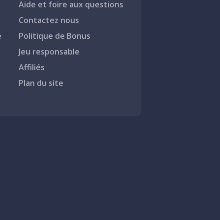
Aide et foire aux questions
Contactez nous
é
Politique de Bonus
Jeu responsable
Affiliés
Plan du site