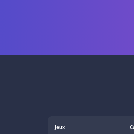
Jeux
C