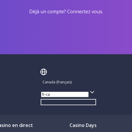
Déjà un compte? Connectez vous.
Canada (français)
asino en direct
Casino Days