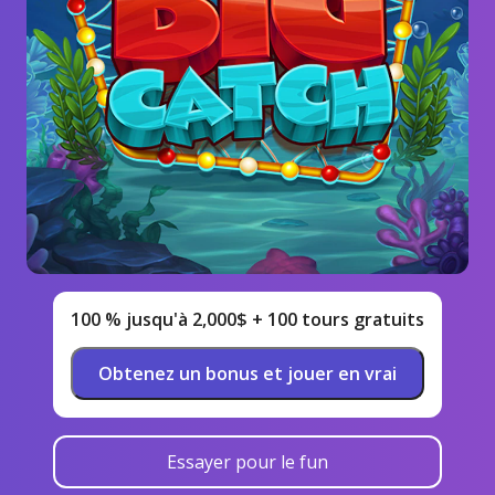
100 % jusqu'à 2,000$ + 100 tours gratuits
Obtenez un bonus et jouer en vrai
Essayer pour le fun