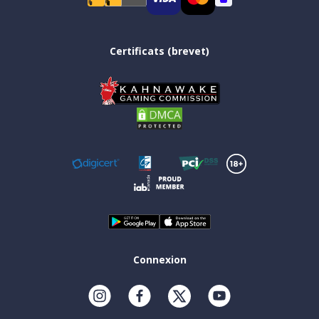
Certificats (brevet)
Connexion