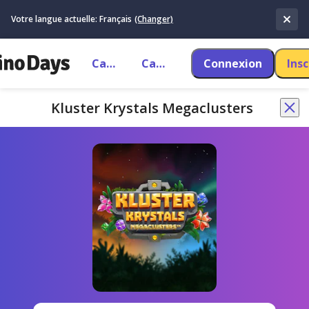
Votre langue actuelle: Français
(Changer)
Casino
Casino en direct
Connexion
Insc
Kluster Krystals Megaclusters