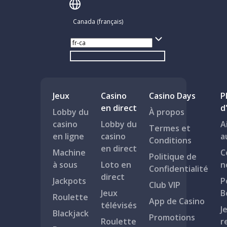
Canada (français)
Jeux
Casino
Casino Days
P
en direct
d
Lobby du
À propos
casino
Lobby du
A
Termes et
en ligne
casino
a
Conditions
en direct
Machine
C
Politique de
à sous
Loto en
n
Confidentialité
direct
Jackpots
P
Club VIP
Jeux
B
Roulette
App de Casino
télévisés
J
Blackjack
Promotions
Roulette
r