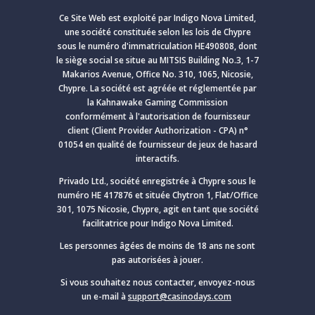
Ce Site Web est exploité par Indigo Nova Limited,
une société constituée selon les lois de Chypre
sous le numéro d'immatriculation HE490808, dont
le siège social se situe au MITSIS Building No.3, 1-7
Makarios Avenue, Office No. 310, 1065, Nicosie,
Chypre. La société est agréée et réglementée par
la Kahnawake Gaming Commission
conformément à l'autorisation de fournisseur
client (Client Provider Authorization - CPA) n°
01054 en qualité de fournisseur de jeux de hasard
interactifs.
Privado Ltd., société enregistrée à Chypre sous le
numéro HE 417876 et située Chytron 1, Flat/Office
301, 1075 Nicosie, Chypre, agit en tant que société
facilitatrice pour Indigo Nova Limited.
Les personnes âgées de moins de 18 ans ne sont
pas autorisées à jouer.
Si vous souhaitez nous contacter, envoyez-nous
un e-mail à
support@casinodays.com