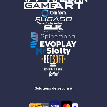
Solutions de sécurisé