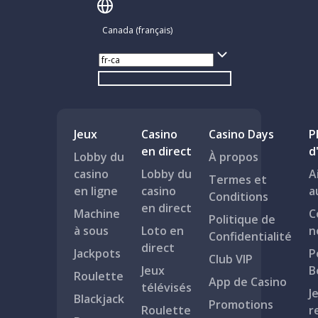
Canada (français)
Jeux
Casino
Casino Days
P
en direct
d
Lobby du
À propos
casino
Lobby du
A
Termes et
en ligne
casino
a
Conditions
en direct
Machine
C
Politique de
à sous
Loto en
n
Confidentialité
direct
Jackpots
P
Club VIP
Jeux
B
Roulette
App de Casino
télévisés
J
Blackjack
Promotions
Roulette
r