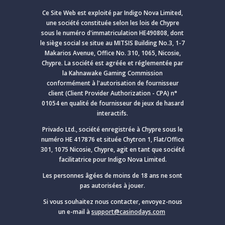
Ce Site Web est exploité par Indigo Nova Limited,
une société constituée selon les lois de Chypre
sous le numéro d'immatriculation HE490808, dont
le siège social se situe au MITSIS Building No.3, 1-7
Makarios Avenue, Office No. 310, 1065, Nicosie,
Chypre. La société est agréée et réglementée par
la Kahnawake Gaming Commission
conformément à l'autorisation de fournisseur
client (Client Provider Authorization - CPA) n°
01054 en qualité de fournisseur de jeux de hasard
interactifs.
Privado Ltd., société enregistrée à Chypre sous le
numéro HE 417876 et située Chytron 1, Flat/Office
301, 1075 Nicosie, Chypre, agit en tant que société
facilitatrice pour Indigo Nova Limited.
Les personnes âgées de moins de 18 ans ne sont
pas autorisées à jouer.
Si vous souhaitez nous contacter, envoyez-nous
un e-mail à
support@casinodays.com