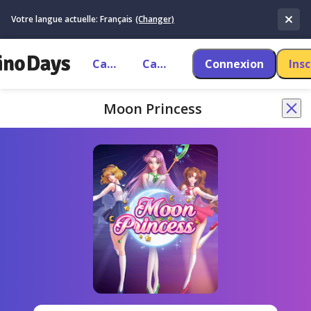
Votre langue actuelle: Français
(Changer)
Casino
Casino en direct
Connexion
Insc
Moon Princess