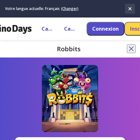
Votre langue actuelle: Français
(Changer)
Casino
Casino en direct
Connexion
Insc
Robbits