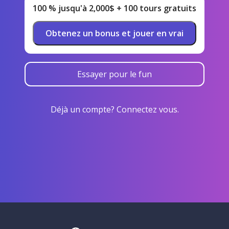
100 % jusqu'à 2,000$ + 100 tours gratuits
Obtenez un bonus et jouer en vrai
Essayer pour le fun
Déjà un compte? Connectez vous.