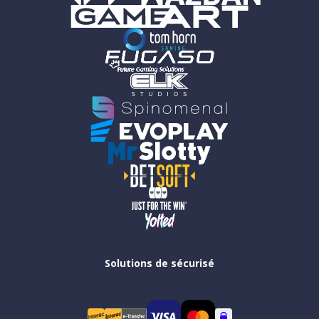
Solutions de sécurisé