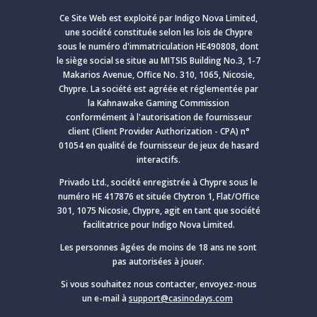
Ce Site Web est exploité par Indigo Nova Limited,
une société constituée selon les lois de Chypre
sous le numéro d'immatriculation HE490808, dont
le siège social se situe au MITSIS Building No.3, 1-7
Makarios Avenue, Office No. 310, 1065, Nicosie,
Chypre. La société est agréée et réglementée par
la Kahnawake Gaming Commission
conformément à l'autorisation de fournisseur
client (Client Provider Authorization - CPA) n°
01054 en qualité de fournisseur de jeux de hasard
interactifs.
Privado Ltd., société enregistrée à Chypre sous le
numéro HE 417876 et située Chytron 1, Flat/Office
301, 1075 Nicosie, Chypre, agit en tant que société
facilitatrice pour Indigo Nova Limited.
Les personnes âgées de moins de 18 ans ne sont
pas autorisées à jouer.
Si vous souhaitez nous contacter, envoyez-nous
un e-mail à
support@casinodays.com