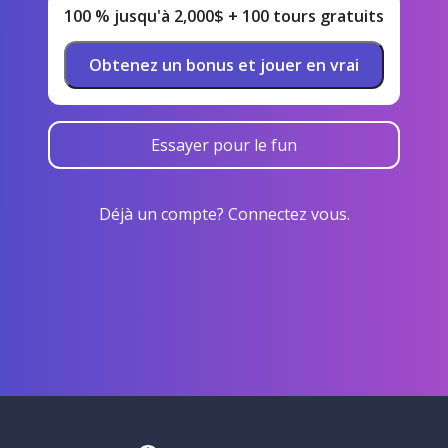
100 % jusqu'à 2,000$ + 100 tours gratuits
Obtenez un bonus et jouer en vrai
Essayer pour le fun
Déjà un compte? Connectez vous.