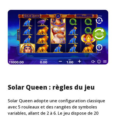
Solar Queen : règles du jeu
Solar Queen adopte une configuration classique
avec 5 rouleaux et des rangées de symboles
variables, allant de 2 à 6. Le jeu dispose de 20