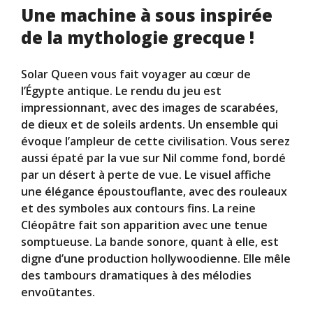
Une machine à sous inspirée
de la mythologie grecque !
Solar Queen vous fait voyager au cœur de
l’Égypte antique. Le rendu du jeu est
impressionnant, avec des images de scarabées,
de dieux et de soleils ardents. Un ensemble qui
évoque l’ampleur de cette civilisation. Vous serez
aussi épaté par la vue sur Nil comme fond, bordé
par un désert à perte de vue. Le visuel affiche
une élégance époustouflante, avec des rouleaux
et des symboles aux contours fins. La reine
Cléopâtre fait son apparition avec une tenue
somptueuse. La bande sonore, quant à elle, est
digne d’une production hollywoodienne. Elle mêle
des tambours dramatiques à des mélodies
envoûtantes.