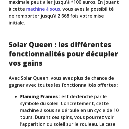
maximale peut aller jusqu’à *100 euros. En jouant
à cette
machine à sous
, vous avez la possibilité
de remporter jusqu’à 2 668 fois votre mise
initiale.
Solar Queen : les différentes
fonctionnalités pour décupler
vos gains
Avec Solar Queen, vous avez plus de chance de
gagner avec toutes les fonctionnalités offertes :
Flaming Frames
: est déclenché par le
symbole du soleil. Concrètement, cette
machine à sous se déroule en un cycle de 10
tours. Durant ces spins, vous pourrez voir
l’apparition du soleil sur le rouleau. La case