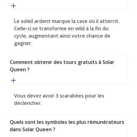
Le soleil ardent marque la case où il atterrit.
Celle-ci se transforme en wild à la fin du
cycle, augmentant ainsi votre chance de
gagner.
Comment obtenir des tours gratuits à Solar
Queen ?
Vous devez avoir 3 scarabées pour les
déclencher.
Quels sont les symboles les plus rémunérateurs
dans Solar Queen ?