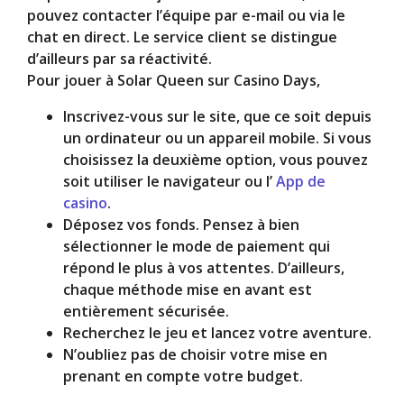
pouvez contacter l’équipe par e-mail ou via le
chat en direct. Le service client se distingue
d’ailleurs par sa réactivité.
Pour jouer à Solar Queen sur Casino Days,
Inscrivez-vous sur le site, que ce soit depuis
un ordinateur ou un appareil mobile. Si vous
choisissez la deuxième option, vous pouvez
soit utiliser le navigateur ou l’
App de
casino
.
Déposez vos fonds. Pensez à bien
sélectionner le mode de paiement qui
répond le plus à vos attentes. D’ailleurs,
chaque méthode mise en avant est
entièrement sécurisée.
Recherchez le jeu et lancez votre aventure.
N’oubliez pas de choisir votre mise en
prenant en compte votre budget.