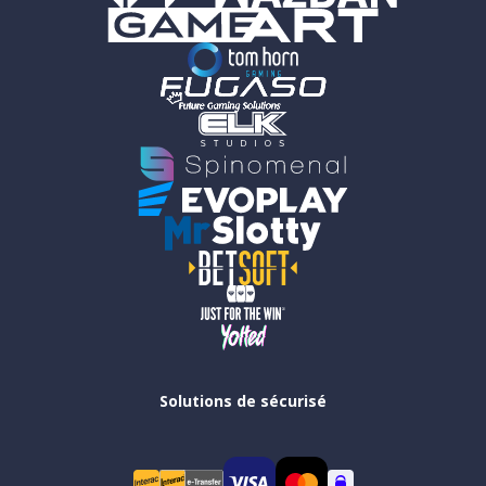
Solutions de sécurisé