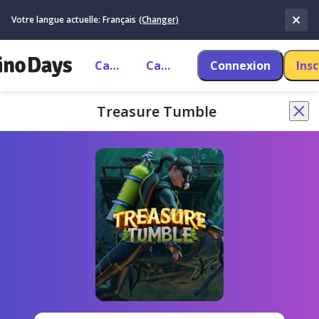
Votre langue actuelle: Français
(Changer)
Casino
Casino en direct
Connexion
Insc
Treasure Tumble