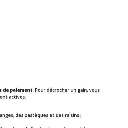
es de paiement
. Pour décrocher un gain, vous
ent actives.
ranges, des pastèques et des raisins ;