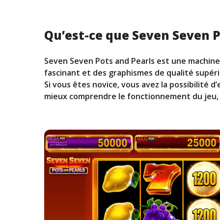
Qu’est-ce que Seven Seven P
Seven Seven Pots and Pearls est une machine à
fascinant et des graphismes de qualité supérie
Si vous êtes novice, vous avez la possibilit
mieux comprendre le fonctionnement du jeu, m