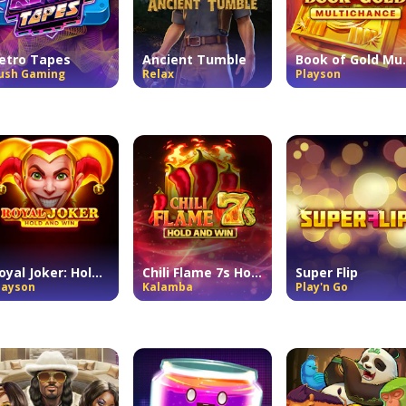
etro Tapes
Ancient Tumble
Book of 
ush Gaming
Relax
Playson
Royal Joker: Hold and Win
Chili Flame 7s Hold and Win
Super Flip
layson
Kalamba
Play'n Go