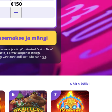
issemakse ja mängi
semakse ja mängi”, nõustud Casino Days'i
uste
ja
privaatsuspõhimõtetega
.
i vastutustundlikult. Abi saad
siit
.
Näita kõiki
6
7