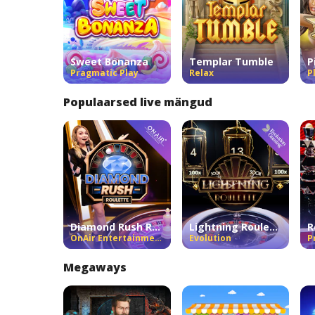
Sweet Bonanza
Templar Tumble
P
Pragmatic Play
Relax
P
Populaarsed live mängud
Diamond Rush Roulette
Lightning Roulette
OnAir Entertainment
Evolution
P
Megaways