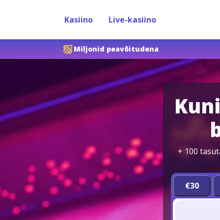
Kasiino
Live-kasiino
Miljonid peavõitudena
Üle 5000 mängu
Kuni
+ 100 tasu
€30