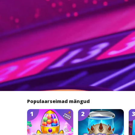
Populaarseimad mängud
1
2